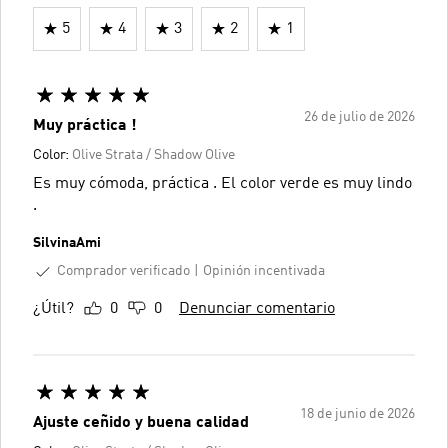
5
4
3
2
1
26 de julio de 2026
Muy práctica !
Color:
Olive Strata / Shadow Olive
Es muy cómoda, práctica . El color verde es muy lindo
.
SilvinaAmi
Comprador verificado
Opinión incentivada
¿Útil?
0
0
Denunciar comentario
18 de junio de 2026
Ajuste ceñido y buena calidad