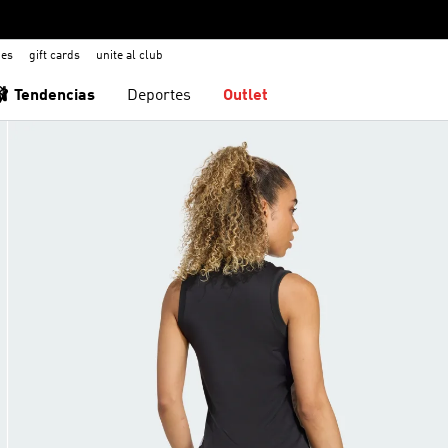
nes
gift cards
unite al club
🩰 Tendencias
Deportes
Outlet