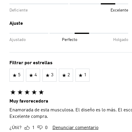
Deficiente
Excelente
Ajuste
Ajustado
Perfecto
Holgado
Filtrar por estrellas
5
4
3
2
1
Muy favorecedora
Enamorada de esta musculosa. El diseño es lo más. El escot
Excelente compra.
¿Útil?
1
0
Denunciar comentario