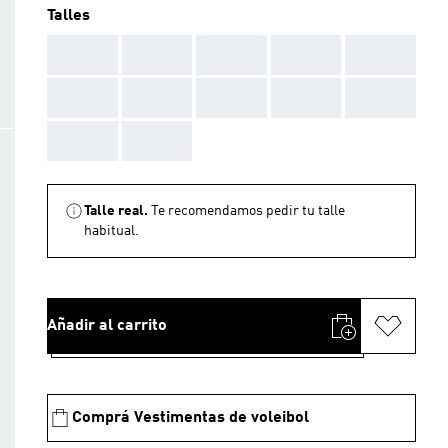
Talles
AAA
AAA
AAA
AAA
AAA
AAA
AAA
AAA
AAA
AAA
AAA
AAA
Talle real.
Te recomendamos pedir tu talle
habitual.
Añadir al carrito
Comprá Vestimentas de voleibol