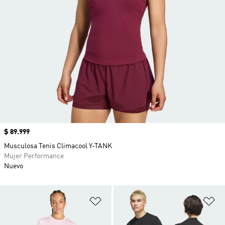
Precio
$ 89.999
Musculosa Tenis Climacool Y-TANK
Mujer Performance
Nuevo
Añadir a la lista de deseos
Añ