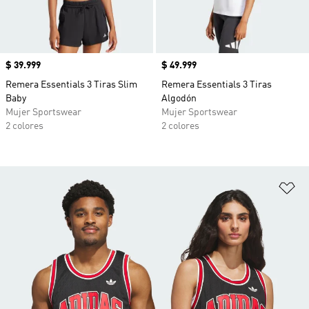
Precio
$ 39.999
Precio
$ 49.999
Remera Essentials 3 Tiras Slim
Remera Essentials 3 Tiras
Baby
Algodón
Mujer Sportswear
Mujer Sportswear
2 colores
2 colores
Añ