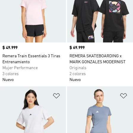
Precio
$ 49.999
Precio
$ 69.999
Remera Train Essentials 3 Tiras
REMERA SKATEBOARDING x
Entrenamiento
MARK GONZALES MODERNIST
Mujer Performance
Originals
3 colores
2 colores
Nuevo
Nuevo
Añadir a la lista de deseos
Añ