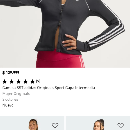
Precio
$ 129.999
(9)
Camisa SST adidas Originals Sport Capa Intermedia
Mujer Originals
2 colores
Nuevo
Añadir a la lista de deseos
Añ