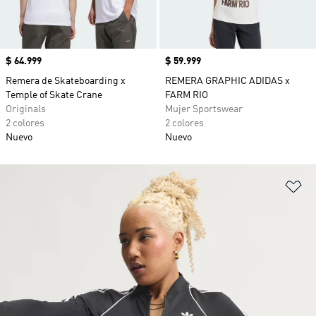
Precio
$ 64.999
Precio
$ 59.999
Remera de Skateboarding x
REMERA GRAPHIC ADIDAS x
Temple of Skate Crane
FARM RIO
Originals
Mujer Sportswear
2 colores
2 colores
Nuevo
Nuevo
Añ