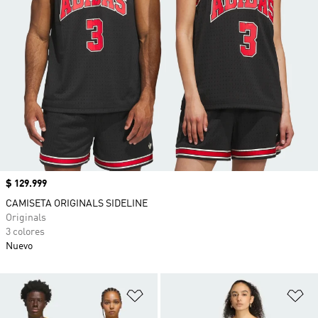
Precio
$ 129.999
CAMISETA ORIGINALS SIDELINE
Originals
3 colores
Nuevo
Añadir a la lista de deseos
Añ