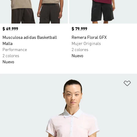
Precio
$ 69.999
Precio
$ 79.999
Musculosa adidas Basketball
Remera Floral GFX
Malla
Mujer Originals
Performance
2 colores
2 colores
Nuevo
Nuevo
Añ