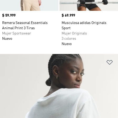
Precio
$ 59.999
Precio
$ 69.999
Remera Seasonal Essentials
Musculosa adidas Originals
Animal Print 3 Tiras
Sport
Mujer Sportswear
Mujer Originals
Nuevo
3 colores
Nuevo
Añ