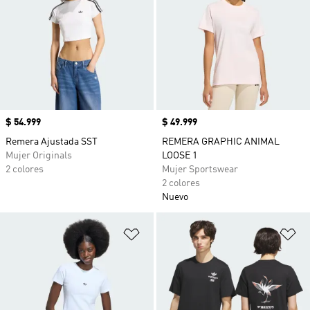
Precio
$ 54.999
Precio
$ 49.999
Remera Ajustada SST
REMERA GRAPHIC ANIMAL
Mujer Originals
LOOSE 1
2 colores
Mujer Sportswear
2 colores
Nuevo
Añadir a la lista de deseos
Añ