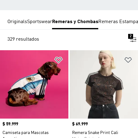
Originals
Sportswear
Remeras y Chombas
Remeras Estamp
2
329 resultados
Añadir a la lista de deseos
Añ
Precio
$ 59.999
Precio
$ 69.999
Camiseta para Mascotas
Remera Snake Print Cali