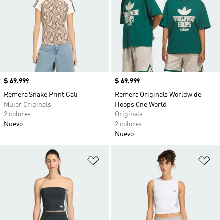
Precio
$ 69.999
Precio
$ 69.999
Remera Snake Print Cali
Remera Originals Worldwide
Mujer Originals
Hoops One World
2 colores
Originals
Nuevo
2 colores
Nuevo
Añadir a la lista de deseos
Añ