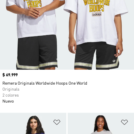
Precio
$ 69.999
Remera Originals Worldwide Hoops One World
Originals
2 colores
Nuevo
Añadir a la lista de deseos
Añ