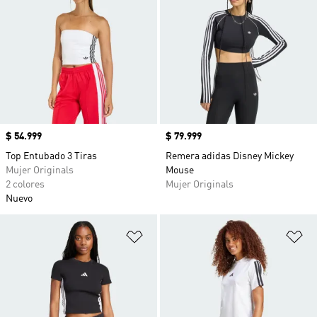
Precio
$ 54.999
Precio
$ 79.999
Top Entubado 3 Tiras
Remera adidas Disney Mickey
Mujer Originals
Mouse
2 colores
Mujer Originals
Nuevo
Añadir a la lista de deseos
Añ