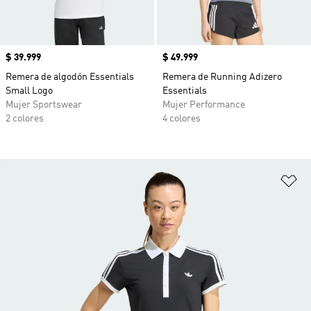
Precio
$ 39.999
Precio
$ 49.999
Remera de algodón Essentials
Remera de Running Adizero
Small Logo
Essentials
Mujer Sportswear
Mujer Performance
2 colores
4 colores
Añ