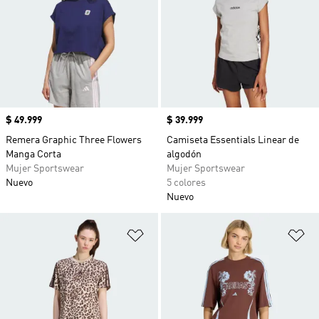
Precio
$ 49.999
Precio
$ 39.999
Remera Graphic Three Flowers
Camiseta Essentials Linear de
Manga Corta
algodón
Mujer Sportswear
Mujer Sportswear
Nuevo
5 colores
Nuevo
Añadir a la lista de deseos
Añ