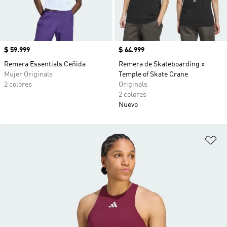
Precio
$ 59.999
Precio
$ 64.999
Remera Essentials Ceñida
Remera de Skateboarding x
Mujer Originals
Temple of Skate Crane
2 colores
Originals
2 colores
Nuevo
Añ