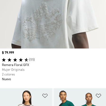
Precio
$ 79.999
(11)
Remera Floral GFX
Mujer Originals
2 colores
Nuevo
Añadir a la lista de deseos
Añ