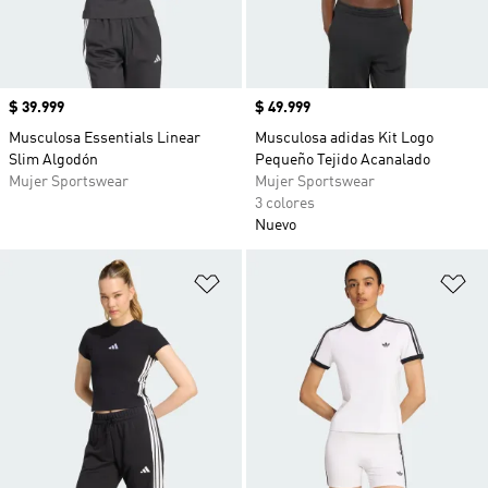
Precio
$ 39.999
Precio
$ 49.999
Musculosa Essentials Linear
Musculosa adidas Kit Logo
Slim Algodón
Pequeño Tejido Acanalado
Mujer Sportswear
Mujer Sportswear
3 colores
Nuevo
Añadir a la lista de deseos
Añ