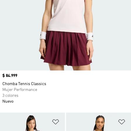
Precio
$ 84.999
Chomba Tennis Classics
Mujer Performance
3 colores
Nuevo
Añadir a la lista de deseos
Añ