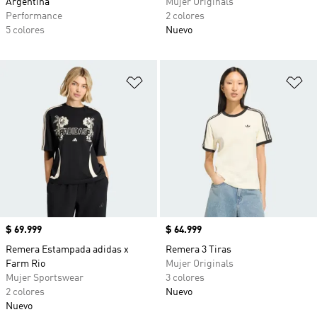
Argentina
Mujer Originals
Performance
2 colores
5 colores
Nuevo
Añadir a la lista de deseos
Añ
Precio
$ 69.999
Precio
$ 64.999
Remera Estampada adidas x
Remera 3 Tiras
Farm Rio
Mujer Originals
Mujer Sportswear
3 colores
2 colores
Nuevo
Nuevo