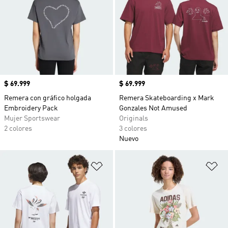
Precio
$ 69.999
Precio
$ 69.999
Remera con gráfico holgada
Remera Skateboarding x Mark
Embroidery Pack
Gonzales Not Amused
Mujer Sportswear
Originals
2 colores
3 colores
Nuevo
Añadir a la lista de deseos
Añ