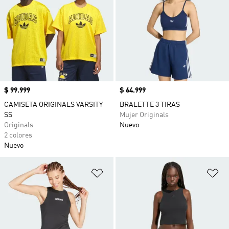
Precio
$ 99.999
Precio
$ 64.999
CAMISETA ORIGINALS VARSITY
BRALETTE 3 TIRAS
SS
Mujer Originals
Originals
Nuevo
2 colores
Nuevo
Añadir a la lista de deseos
Añ