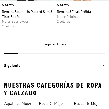
Precio
$ 64.999
Precio
$ 64.999
Remera Essentials Padded Slim 3
Remera 3 Tiras Ceñida
Tiras Bebés
Mujer Originals
Mujer Sportswear
2 colores
2 colores
Página: 1 de 7
Siguiente
NUESTRAS CATEGORÍAS DE ROPA
Y CALZADO
Zapatillas Mujer
Ropa De Mujer
Buzos De Mujer