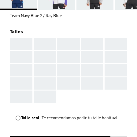
Team Navy Blue 2 / Ray Blue
Talles
AAA
AAA
AAA
AAA
AAA
AAA
AAA
AAA
AAA
AAA
AAA
AAA
AAA
AAA
AAA
AAA
AAA
AAA
AAA
AAA
AAA
AAA
Talle real.
Te recomendamos pedir tu talle habitual.