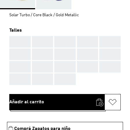
Solar Turbo / Core Black / Gold Metallic
Talles
AAA
AAA
AAA
AAA
AAA
AAA
AAA
AAA
AAA
AAA
AAA
AAA
AAA
AAA
AAA
AAA
AAA
AAA
Añadir al carrito
Comprá Zapatos para niño