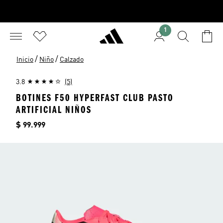
1
/
/
Inicio
Niño
Calzado
3.8
(5)
BOTINES F50 HYPERFAST CLUB PASTO
ARTIFICIAL NIÑOS
Precio
$ 99.999