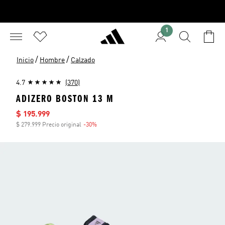
1
/
/
Inicio
Hombre
Calzado
4.7
(370)
ADIZERO BOSTON 13 M
Precio de venta
$ 195.999
$ 279.999 Precio original
-30%
Descuento