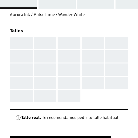
Aurora Ink / Pulse Lime / Wonder White
Talles
AAA
AAA
AAA
AAA
AAA
AAA
AAA
AAA
AAA
AAA
AAA
AAA
AAA
AAA
AAA
AAA
AAA
AAA
AAA
AAA
AAA
AAA
AAA
Talle real.
Te recomendamos pedir tu talle habitual.