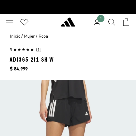
1
/
/
Inicio
Mujer
Ropa
5
(1)
ADI365 2I1 SH W
Precio
$ 84.999