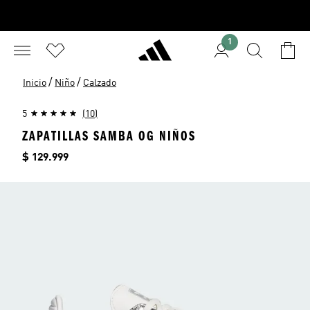
1
/
/
Inicio
Niño
Calzado
5
(10)
ZAPATILLAS SAMBA OG NIÑOS
Precio
$ 129.999