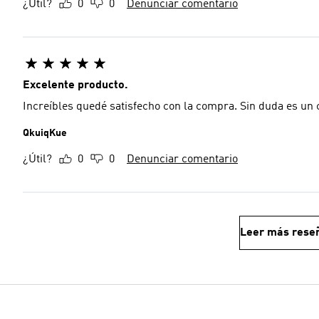
¿Útil?
0
0
Denunciar comentario
Excelente producto.
Increíbles quedé satisfecho con la compra. Sin duda es u
QkuiqKue
¿Útil?
0
0
Denunciar comentario
Leer más rese