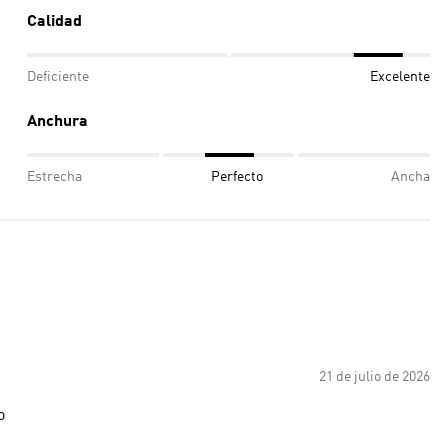
Calidad
Deficiente
Excelente
Anchura
Estrecha
Perfecto
Ancha
21 de julio de 2026
o