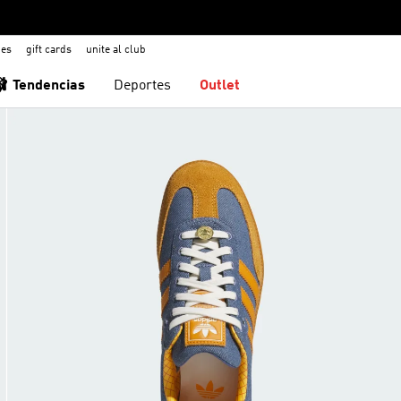
nes
gift cards
unite al club
🩰 Tendencias
Deportes
Outlet