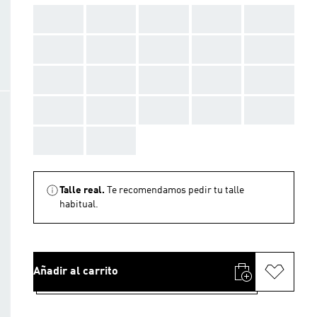
AAA
AAA
AAA
AAA
AAA
AAA
AAA
AAA
AAA
AAA
AAA
AAA
AAA
AAA
AAA
AAA
AAA
AAA
AAA
AAA
AAA
AAA
Talle real.
Te recomendamos pedir tu talle
habitual.
Añadir al carrito