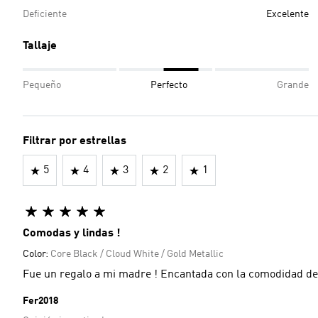
Deficiente
Excelente
Tallaje
Pequeño
Perfecto
Grande
Filtrar por estrellas
5
4
3
2
1
Comodas y lindas !
Color:
Core Black / Cloud White / Gold Metallic
Fue un regalo a mi madre ! Encantada con la comodidad del
Fer2018