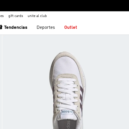
nes
gift cards
unite al club
🩰 Tendencias
Deportes
Outlet