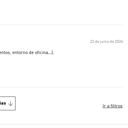
22 de junio de 2026
ntos, entorno de oficina...).
ñas
Ir a filtros