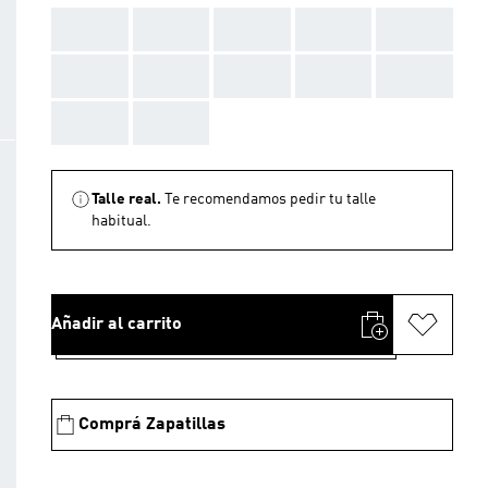
AAA
AAA
AAA
AAA
AAA
AAA
AAA
AAA
AAA
AAA
AAA
AAA
Talle real.
Te recomendamos pedir tu talle
habitual.
Añadir al carrito
Comprá Zapatillas