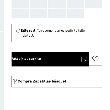
AAA
AAA
AAA
AAA
AAA
AAA
AAA
AAA
AAA
Talle real.
Te recomendamos pedir tu talle
habitual.
Añadir al carrito
Comprá Zapatillas básquet