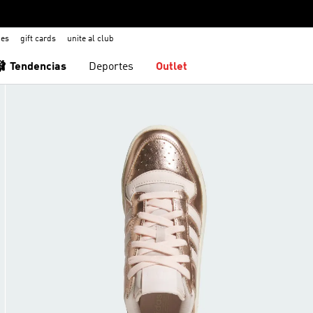
nes
gift cards
unite al club
🩰 Tendencias
Deportes
Outlet