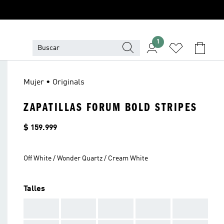
1
Mujer • Originals
ZAPATILLAS FORUM BOLD STRIPES
Precio
$ 159.999
Off White / Wonder Quartz / Cream White
Talles
AAA
AAA
AAA
AAA
AAA