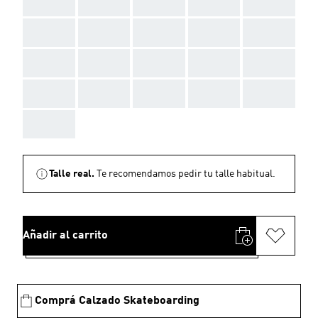
AAA
AAA
AAA
AAA
AAA
AAA
AAA
AAA
AAA
AAA
AAA
AAA
AAA
AAA
AAA
AAA
AAA
AAA
AAA
AAA
AAA
Talle real.
Te recomendamos pedir tu talle habitual.
Añadir al carrito
Comprá Calzado Skateboarding