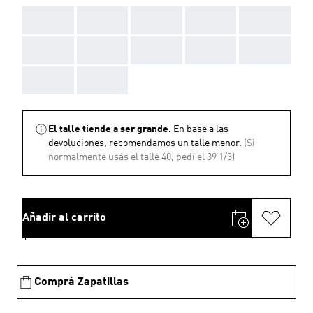
AAA
AAA
AAA
AAA
AAA
AAA
AAA
AAA
AAA
AAA
AAA
AAA
El talle tiende a ser grande.
En base a las
devoluciones, recomendamos un talle menor.
(Si
normalmente usás el talle 40, pedí el 39 1/3)
Añadir al carrito
Comprá Zapatillas