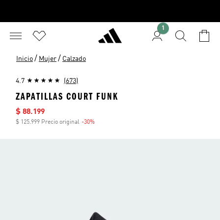
1
/
/
Inicio
Mujer
Calzado
4.7
(673)
ZAPATILLAS COURT FUNK
Precio de venta
$ 88.199
$ 125.999 Precio original
-30%
Descuento