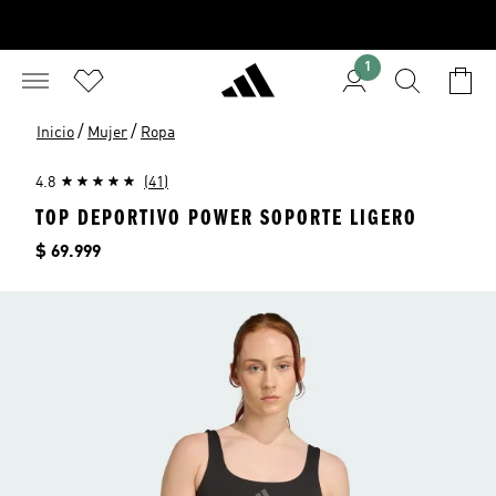
1
/
/
Inicio
Mujer
Ropa
4.8
(41)
TOP DEPORTIVO POWER SOPORTE LIGERO
Precio
$ 69.999