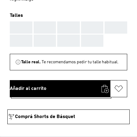
Talles
AAA
AAA
AAA
AAA
AAA
AAA
AAA
AAA
AAA
Talle real.
Te recomendamos pedir tu talle habitual.
Añadir al carrito
Comprá Shorts de Básquet