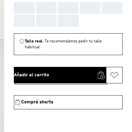
AAA
AAA
AAA
AAA
AAA
AAA
AAA
AAA
Talle real.
Te recomendamos pedir tu talle
habitual.
Añadir al carrito
Comprá shorts