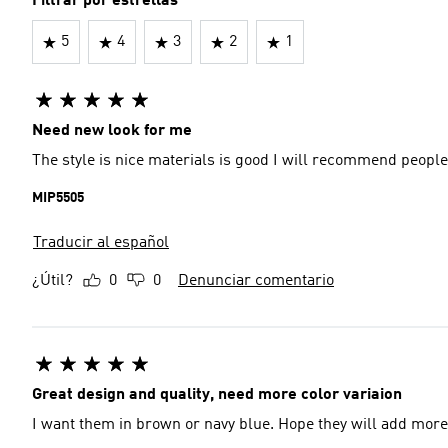
Filtrar por estrellas
5
4
3
2
1
Need new look for me
The style is nice materials is good I will recomme
MIP5505
Traducir al español
¿Útil?
0
0
Denunciar comentario
Great design and quality, need more color variaion
I want them in brown or navy blue. Hope they will add more