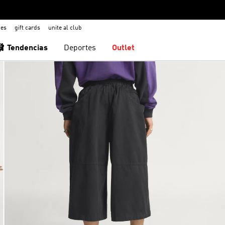
nes
gift cards
unite al club
🩰 Tendencias
Deportes
Outlet