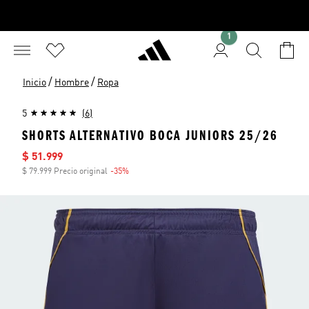
1
/
/
Inicio
Hombre
Ropa
5
(6)
SHORTS ALTERNATIVO BOCA JUNIORS 25/26
Precio de venta
$ 51.999
$ 79.999 Precio original
-35%
Descuento