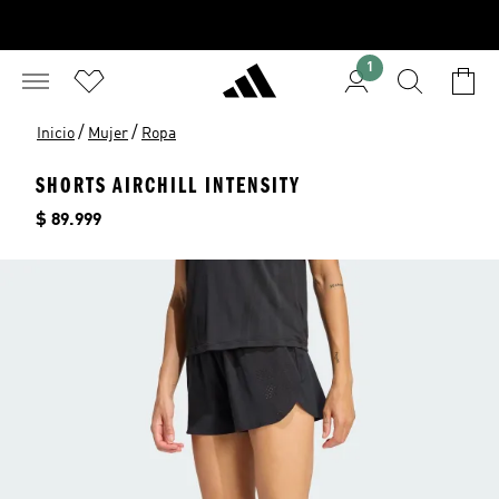
1
/
/
Inicio
Mujer
Ropa
SHORTS AIRCHILL INTENSITY
Precio
$ 89.999