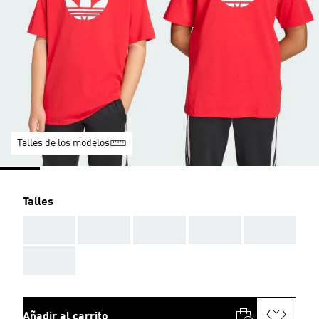
Talles de los modelos
Talles
AAA
AAA
AAA
AAA
AAA
AAA
Añadir al carrito