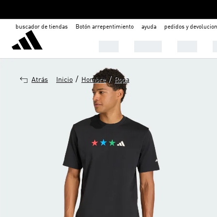
buscador de tiendas
Botón arrepentimiento
ayuda
pedidos y devolucio
Mujer
Hombre
Niños

/
/
Atrás
Inicio
Hombre
Ropa