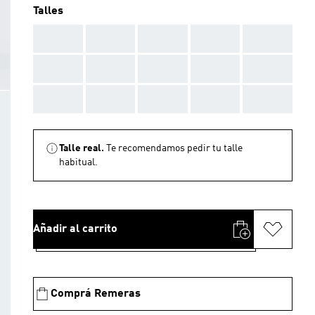
Talles
AAA
AAA
AAA
AAA
AAA
AAA
AAA
AAA
AAA
AAA
AAA
AAA
AAA
AAA
AAA
Talle real.
Te recomendamos pedir tu talle
habitual.
Añadir al carrito
Comprá Remeras