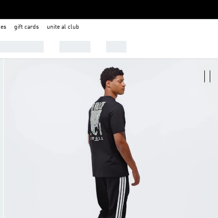
nes
gift cards
unite al club
 Tendencias
Deportes
Outlet