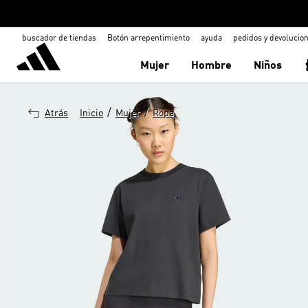
buscador de tiendas
Botón arrepentimiento
ayuda
pedidos y devolucio
Mujer
Hombre
Niños
/
/
Atrás
Inicio
Mujer
Ropa