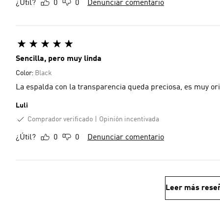
¿Útil?
0
0
Denunciar comentario
Sencilla, pero muy linda
Color:
Black
La espalda con la transparencia queda preciosa, es muy ori
Luli
Comprador verificado
Opinión incentivada
¿Útil?
0
0
Denunciar comentario
Leer más rese