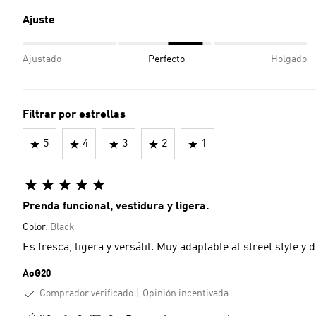
Ajuste
Ajustado
Perfecto
Holgado
Filtrar por estrellas
5
4
3
2
1
Prenda funcional, vestidura y ligera.
Color:
Black
Es fresca, ligera y versátil. Muy adaptable al street style y d
AoG20
Comprador verificado
Opinión incentivada