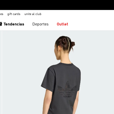
nes
gift cards
unite al club
🩰 Tendencias
Deportes
Outlet