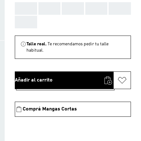
AAA
AAA
AAA
AAA
AAA
AAA
Talle real.
Te recomendamos pedir tu talle
habitual.
Añadir al carrito
Comprá Mangas Cortas