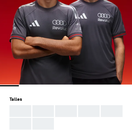
Talles
AAA
AAA
AAA
AAA
AAA
AAA
AAA