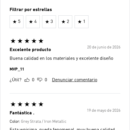
Filtrar por estrellas
5
4
3
2
1
20 de junio de 2026
Excelente producto
Buena calidad en los materiales y excelente diseño
MVP_11
¿Útil?
0
0
Denunciar comentario
19 de mayo de 2026
Fantástica .
Color:
Grey Strata / Iron Metallic
Esta wpisima, queda fenomenal, muy buena calidad.