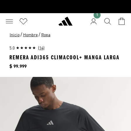
1
/
/
Inicio
Hombre
Ropa
5.0
(14)
REMERA ADI365 CLIMACOOL+ MANGA LARGA
Precio
$ 99.999