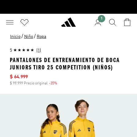
1
/
/
Inicio
Niño
Ropa
5
(1)
PANTALONES DE ENTRENAMIENTO DE BOCA
JUNIORS TIRO 25 COMPETITION (NIÑOS)
Precio de venta
$ 64.999
$ 99.999 Precio original
-35%
Descuento