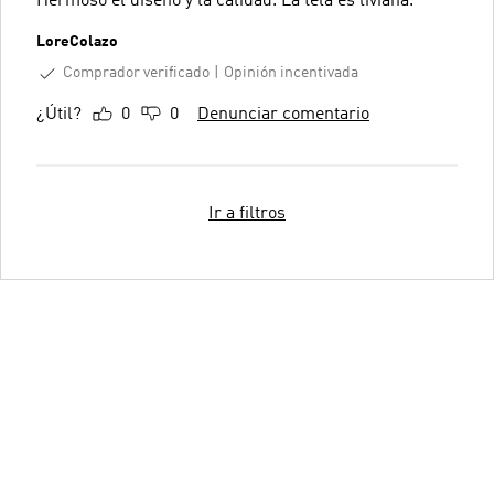
Hermoso el diseño y la calidad. La tela es liviana.
LoreColazo
Comprador verificado
Opinión incentivada
¿Útil?
0
0
Denunciar comentario
Ir a filtros