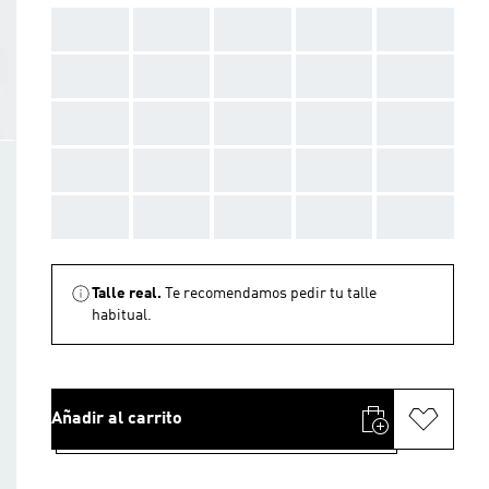
AAA
AAA
AAA
AAA
AAA
AAA
AAA
AAA
AAA
AAA
AAA
AAA
AAA
AAA
AAA
AAA
AAA
AAA
AAA
AAA
AAA
AAA
AAA
AAA
AAA
Talle real.
Te recomendamos pedir tu talle
habitual.
Añadir al carrito