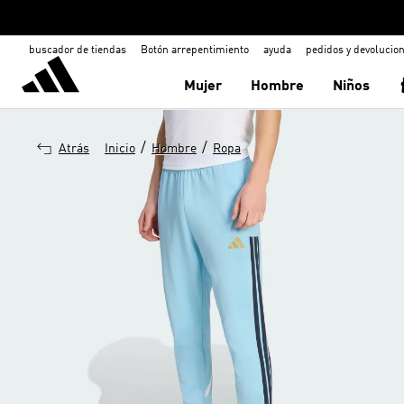
buscador de tiendas
Botón arrepentimiento
ayuda
pedidos y devolucio
Mujer
Hombre
Niños
/
/
Atrás
Inicio
Hombre
Ropa