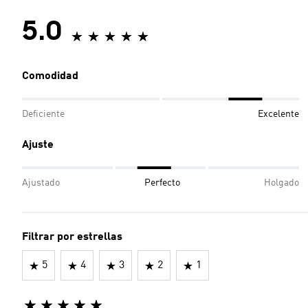
5.0
Comodidad
Deficiente
Excelente
Ajuste
Ajustado
Perfecto
Holgado
Filtrar por estrellas
5
4
3
2
1