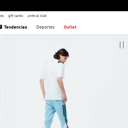
nes
gift cards
unite al club
🩰 Tendencias
Deportes
Outlet