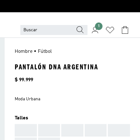
1
Hombre • Fútbol
PANTALÓN DNA ARGENTINA
Precio
$ 99.999
Moda Urbana
Talles
AAA
AAA
AAA
AAA
AAA