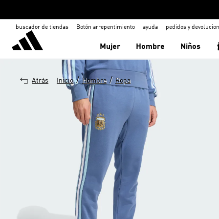
buscador de tiendas
Botón arrepentimiento
ayuda
pedidos y devolucio
Mujer
Hombre
Niños
/
/
Atrás
Inicio
Hombre
Ropa