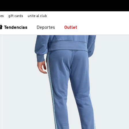
nes
gift cards
unite al club
🩰 Tendencias
Deportes
Outlet