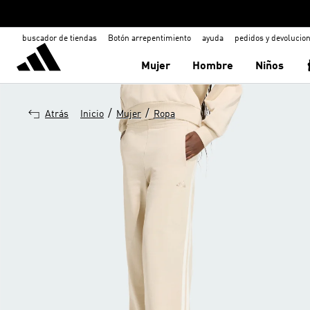
buscador de tiendas
Botón arrepentimiento
ayuda
pedidos y devolucio
Mujer
Hombre
Niños
/
/
Atrás
Inicio
Mujer
Ropa