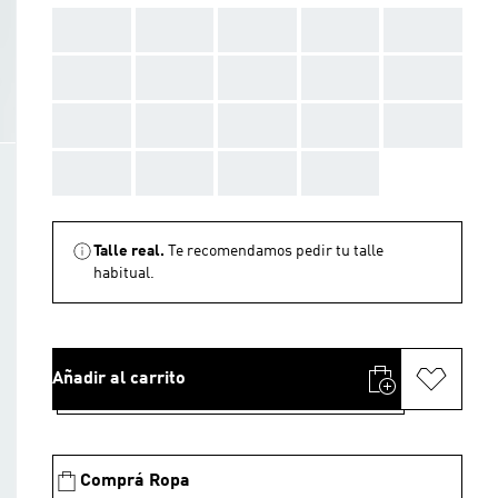
AAA
AAA
AAA
AAA
AAA
AAA
AAA
AAA
AAA
AAA
AAA
AAA
AAA
AAA
AAA
AAA
AAA
AAA
AAA
Talle real.
Te recomendamos pedir tu talle
habitual.
Añadir al carrito
Comprá Ropa