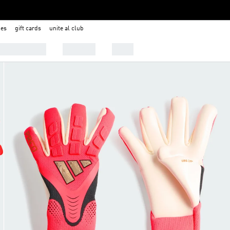
nes
gift cards
unite al club
 Tendencias
Deportes
Outlet