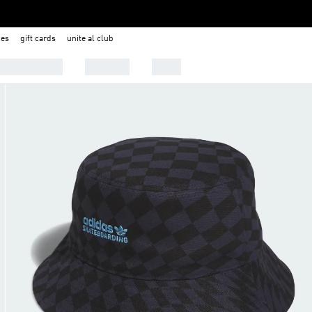
nes
gift cards
unite al club
 Tendencias
Deportes
Outlet