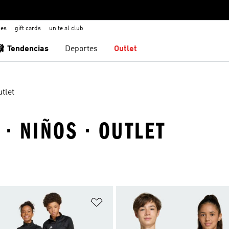
nes
gift cards
unite al club
🩰 Tendencias
Deportes
Outlet
tlet
 · NIÑOS · OUTLET
sta de deseos
Añadir a la lista de deseos