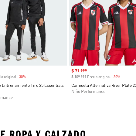
venta
Precio de venta
$ 71.999
io original
-30%
Descuento
$ 109.999 Precio original
-30%
Descuent
 Entrenamiento Tiro 25 Essentials
Camiseta Alternativa River Plate 2
Niño Performance
rmance
E ROPA Y CALZADO