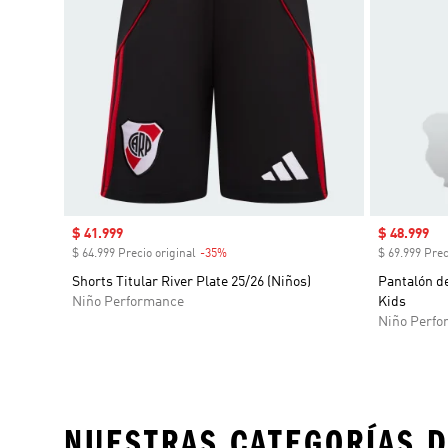
Precio de venta
$ 41.999
Precio de 
$ 48.999
$ 64.999 Precio original
-35%
Descuento
$ 69.999 Prec
Shorts Titular River Plate 25/26 (Niños)
Pantalón de
Niño Performance
Kids
Niño Perfo
NUESTRAS CATEGORÍAS D