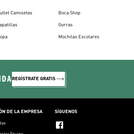
utlet Camisetas
Boca Shop
apatillas
Gorras
opa
Mochilas Escolares
IDA
REGÍSTRATE GRATIS
ÓN DE LA EMPRESA
SÍGUENOS
das
estro Equipo