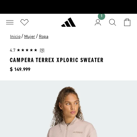
1
/
/
Inicio
Mujer
Ropa
4.7
(9)
CAMPERA TERREX XPLORIC SWEATER
Precio
$ 149.999