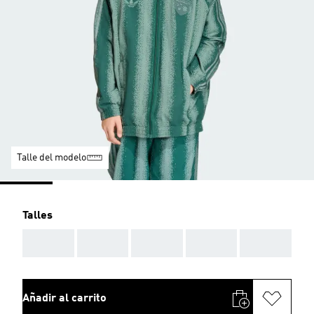
Talle del modelo
Talles
AAA
AAA
AAA
AAA
AAA
Añadir al carrito