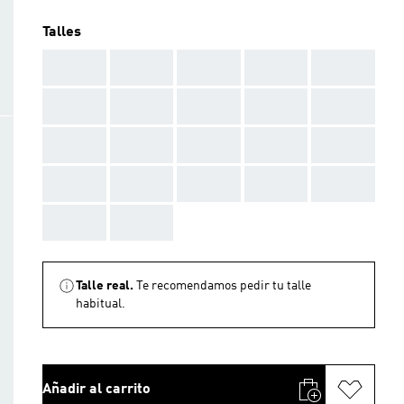
Talles
AAA
AAA
AAA
AAA
AAA
AAA
AAA
AAA
AAA
AAA
AAA
AAA
AAA
AAA
AAA
AAA
AAA
AAA
AAA
AAA
AAA
AAA
Talle real.
Te recomendamos pedir tu talle
habitual.
Añadir al carrito