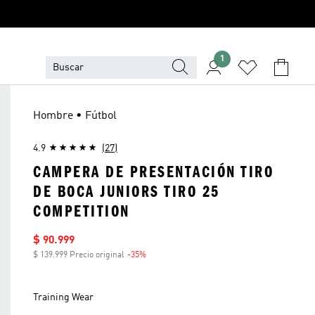
1
Hombre • Fútbol
4.9
(27)
CAMPERA DE PRESENTACIÓN TIRO
DE BOCA JUNIORS TIRO 25
COMPETITION
Precio de venta
$ 90.999
$ 139.999 Precio original
-35%
Descuento
Training Wear