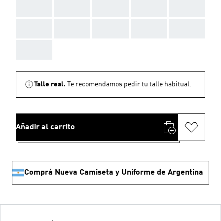
AAA
AAA
AAA
AAA
AAA
AAA
AAA
AAA
AAA
AAA
AAA
Talle real.
Te recomendamos pedir tu talle habitual.
Añadir al carrito
Comprá Nueva Camiseta y Uniforme de Argentina