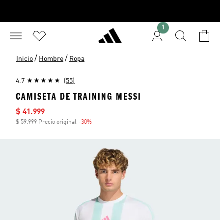
1
/
/
Inicio
Hombre
Ropa
4.7
(55)
CAMISETA DE TRAINING MESSI
Precio de venta
$ 41.999
$ 59.999 Precio original
-30%
Descuento