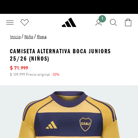
1
/
/
Inicio
Niño
Ropa
CAMISETA ALTERNATIVA BOCA JUNIORS
25/26 (NIÑOS)
Precio de venta
$ 71.999
$ 109.999 Precio original
-30%
Descuento