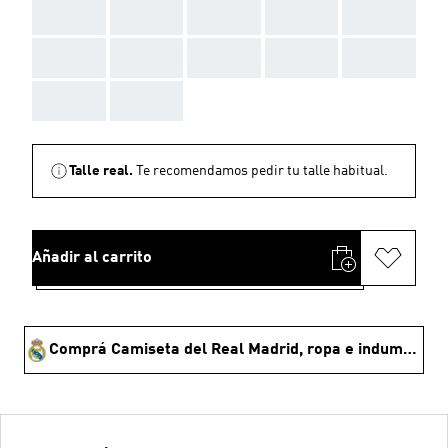
AAA
AAA
AAA
AAA
AAA
AAA
AAA
AAA
AAA
AAA
AAA
AAA
Talle real.
Te recomendamos pedir tu talle habitual.
Añadir al carrito
Comprá Camiseta del Real Madrid, ropa e indumentaria - reyes de europa 🏆