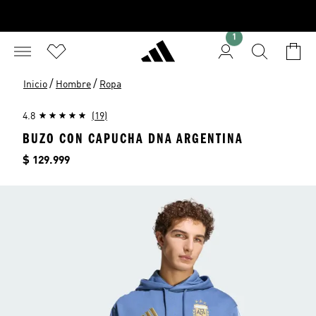
1
/
/
Inicio
Hombre
Ropa
4.8
(19)
BUZO CON CAPUCHA DNA ARGENTINA
Precio
$ 129.999