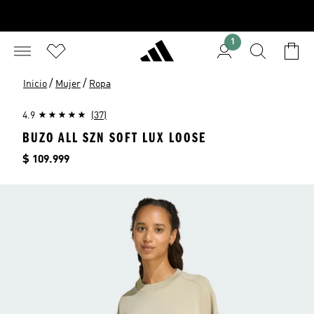
1
/
/
Inicio
Mujer
Ropa
4.9
(37)
BUZO ALL SZN SOFT LUX LOOSE
Precio
$ 109.999