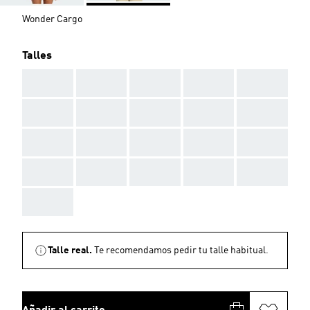
Wonder Cargo
Talles
AAA
AAA
AAA
AAA
AAA
AAA
AAA
AAA
AAA
AAA
AAA
AAA
AAA
AAA
AAA
AAA
AAA
AAA
AAA
AAA
AAA
Talle real.
Te recomendamos pedir tu talle habitual.