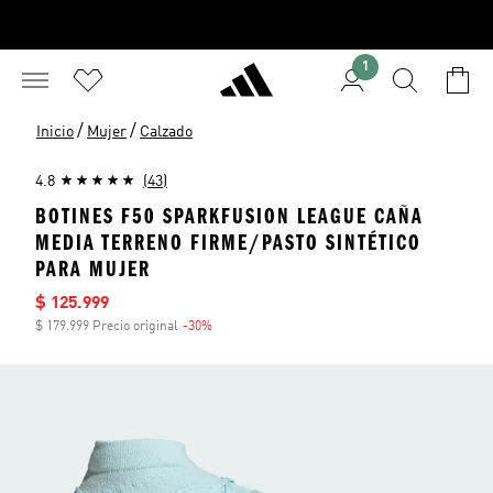
1
/
/
Inicio
Mujer
Calzado
4.8
(43)
BOTINES F50 SPARKFUSION LEAGUE CAÑA
MEDIA TERRENO FIRME/PASTO SINTÉTICO
PARA MUJER
Precio de venta
$ 125.999
$ 179.999 Precio original
-30%
Descuento