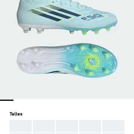
Talles
AAA
AAA
AAA
AAA
AAA