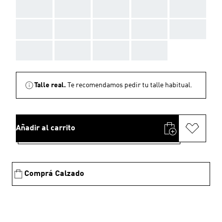
AAA
AAA
AAA
AAA
AAA
AAA
AAA
AAA
AAA
AAA
AAA
AAA
AAA
AAA
Talle real.
Te recomendamos pedir tu talle habitual.
Añadir al carrito
Comprá Calzado