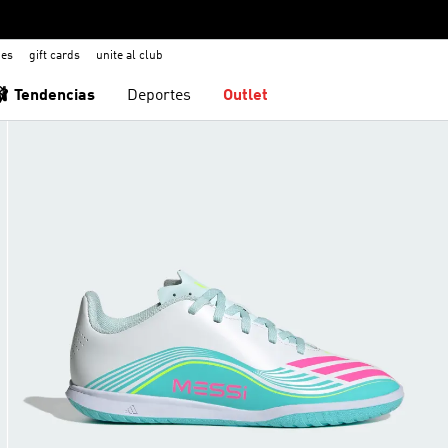
nes
gift cards
unite al club
🩰 Tendencias
Deportes
Outlet