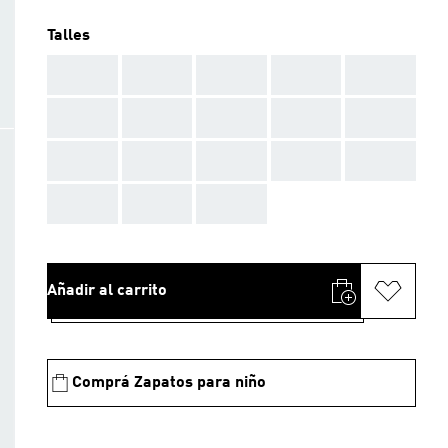
Talles
AAA
AAA
AAA
AAA
AAA
AAA
AAA
AAA
AAA
AAA
AAA
AAA
AAA
AAA
AAA
AAA
AAA
AAA
Añadir al carrito
Comprá Zapatos para niño