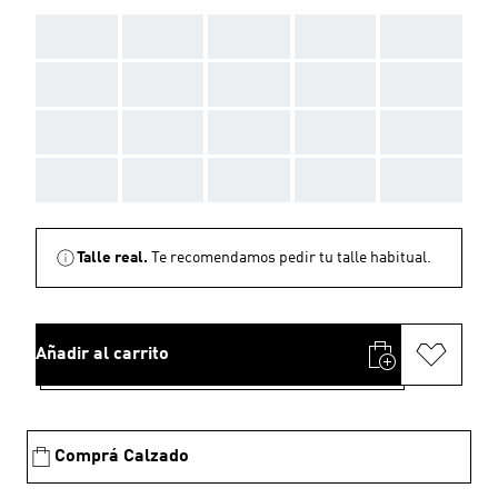
AAA
AAA
AAA
AAA
AAA
AAA
AAA
AAA
AAA
AAA
AAA
AAA
AAA
AAA
AAA
AAA
AAA
AAA
AAA
AAA
Talle real.
Te recomendamos pedir tu talle habitual.
Añadir al carrito
Comprá Calzado