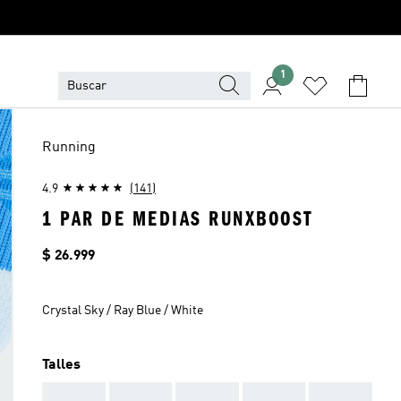
1
Running
4.9
(141)
1 PAR DE MEDIAS RUNXBOOST
Precio
$ 26.999
Crystal Sky / Ray Blue / White
Talles
AAA
AAA
AAA
AAA
AAA