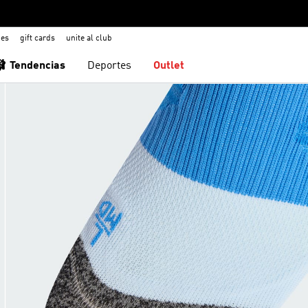
nes
gift cards
unite al club
🩰 Tendencias
Deportes
Outlet