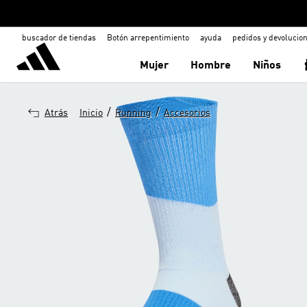
buscador de tiendas
Botón arrepentimiento
ayuda
pedidos y devolucio
Mujer
Hombre
Niños
/
/
Atrás
Inicio
Running
Accesorios