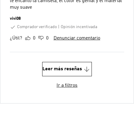
le encanto la camiseta, el color es genial y el material
muy suave
vivi08
Comprador verificado
Opinión incentivada
¿Útil?
0
0
Denunciar comentario
Leer más reseñas
Ir a filtros