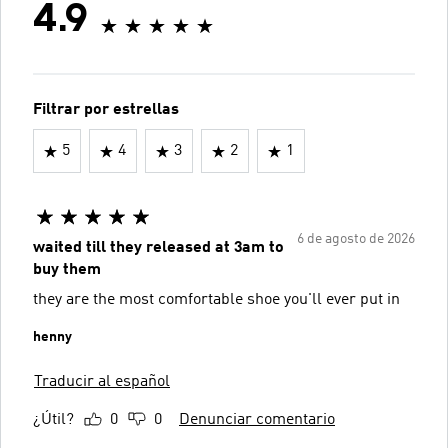
4.9
Filtrar por estrellas
5
4
3
2
1
6 de agosto de 2026
waited till they released at 3am to
buy them
they are the most comfortable shoe you'll ever put in
henny
Traducir al español
¿Útil?
0
0
Denunciar comentario