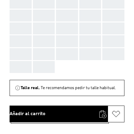
AAA
AAA
AAA
AAA
AAA
AAA
AAA
AAA
AAA
AAA
AAA
AAA
AAA
AAA
AAA
AAA
AAA
AAA
AAA
AAA
AAA
AAA
AAA
AAA
AAA
AAA
AAA
Talle real.
Te recomendamos pedir tu talle habitual.
Añadir al carrito