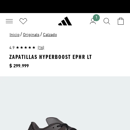
1
/
/
Inicio
Originals
Calzado
4.9
(16)
ZAPATILLAS HYPERBOOST EPHR LT
Precio
$ 299.999