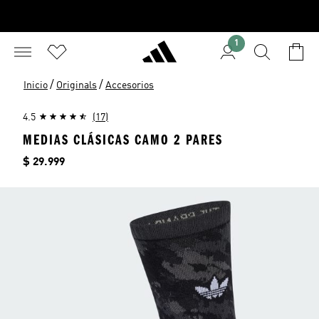
1
/
/
Inicio
Originals
Accesorios
4.5
(17)
MEDIAS CLÁSICAS CAMO 2 PARES
Precio
$ 29.999