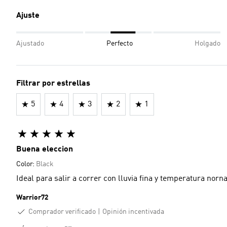
Ajuste
Ajustado
Perfecto
Holgado
Filtrar por estrellas
5
4
3
2
1
Buena eleccion
Color:
Black
Ideal para salir a correr con lluvia fina y temperatura norna
Warrior72
Comprador verificado
Opinión incentivada