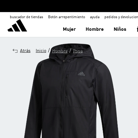
buscador de tiendas
Botón arrepentimiento
ayuda
pedidos y devolucio
Mujer
Hombre
Niños
/
/
Atrás
Inicio
Hombre
Ropa