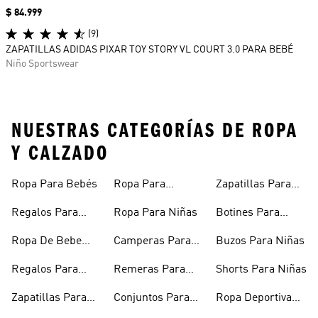
Precio
$ 84.999
(9)
ZAPATILLAS ADIDAS PIXAR TOY STORY VL COURT 3.0 PARA BEBÉ
Niño Sportswear
NUESTRAS CATEGORÍAS DE ROPA
Y CALZADO
Ropa Para Bebés
Ropa Para
Zapatillas Para
Adolescentes
Adolescentes
Regalos Para
Ropa Para Niñas
Botines Para
Bebés
Niñas
Ropa De Bebe
Camperas Para
Buzos Para Niñas
Recién Nacido
Niñas
Regalos Para
Remeras Para
Shorts Para Niñas
Niñas
Niñas
Zapatillas Para
Conjuntos Para
Ropa Deportiva
Bebés
Niñas
Para Niñas