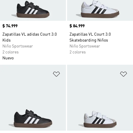
Precio
$ 74.999
Precio
$ 84.999
Zapatillas VL adidas Court 3.0
Zapatillas VL Court 3.0
Kids
Skateboarding Niños
Niño Sportswear
Niño Sportswear
2 colores
2 colores
Nuevo
Añadir a la lista de deseos
Añ