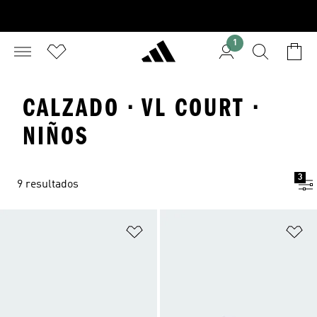
1
CALZADO · VL COURT ·
NIÑOS
3
9 resultados
Añadir a la lista de deseos
Añ