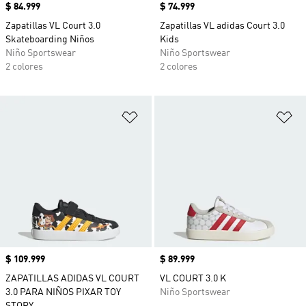
Precio
$ 84.999
Precio
$ 74.999
Zapatillas VL Court 3.0
Zapatillas VL adidas Court 3.0
Skateboarding Niños
Kids
Niño Sportswear
Niño Sportswear
2 colores
2 colores
Añadir a la lista de deseos
Añ
Precio
$ 109.999
Precio
$ 89.999
ZAPATILLAS ADIDAS VL COURT
VL COURT 3.0 K
3.0 PARA NIÑOS PIXAR TOY
Niño Sportswear