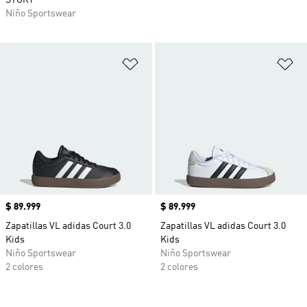
STORY
Niño Sportswear
Añadir a la lista de deseos
Añ
Precio
$ 89.999
Precio
$ 89.999
Zapatillas VL adidas Court 3.0
Zapatillas VL adidas Court 3.0
Kids
Kids
Niño Sportswear
Niño Sportswear
2 colores
2 colores